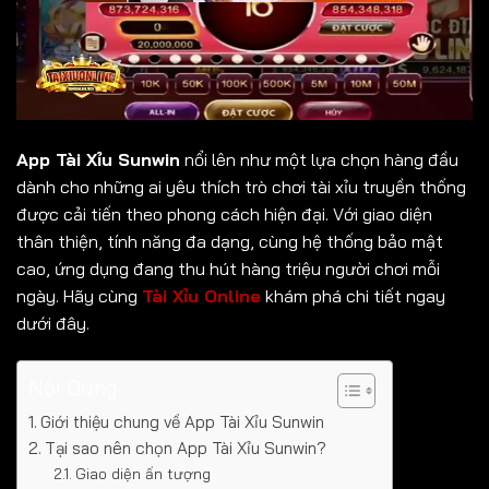
App Tài Xỉu Sunwin
nổi lên như một lựa chọn hàng đầu
dành cho những ai yêu thích trò chơi tài xỉu truyền thống
được cải tiến theo phong cách hiện đại. Với giao diện
thân thiện, tính năng đa dạng, cùng hệ thống bảo mật
cao, ứng dụng đang thu hút hàng triệu người chơi mỗi
ngày. Hãy cùng
Tài Xỉu Online
khám phá chi tiết ngay
dưới đây.
Nội Dung
Giới thiệu chung về App Tài Xỉu Sunwin
Tại sao nên chọn App Tài Xỉu Sunwin?
Giao diện ấn tượng