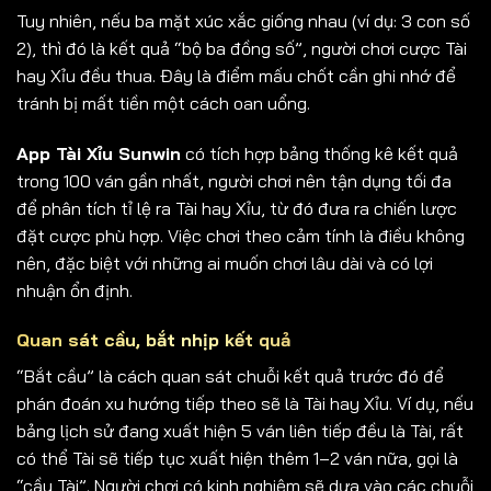
Tuy nhiên, nếu ba mặt xúc xắc giống nhau (ví dụ: 3 con số
2), thì đó là kết quả “bộ ba đồng số”, người chơi cược Tài
hay Xỉu đều thua. Đây là điểm mấu chốt cần ghi nhớ để
tránh bị mất tiền một cách oan uổng.
App Tài Xỉu Sunwin
có tích hợp bảng thống kê kết quả
trong 100 ván gần nhất, người chơi nên tận dụng tối đa
để phân tích tỉ lệ ra Tài hay Xỉu, từ đó đưa ra chiến lược
đặt cược phù hợp. Việc chơi theo cảm tính là điều không
nên, đặc biệt với những ai muốn chơi lâu dài và có lợi
nhuận ổn định.
Quan sát cầu, bắt nhịp kết quả
“Bắt cầu” là cách quan sát chuỗi kết quả trước đó để
phán đoán xu hướng tiếp theo sẽ là Tài hay Xỉu. Ví dụ, nếu
bảng lịch sử đang xuất hiện 5 ván liên tiếp đều là Tài, rất
có thể Tài sẽ tiếp tục xuất hiện thêm 1–2 ván nữa, gọi là
“cầu Tài”. Người chơi có kinh nghiệm sẽ dựa vào các chuỗi