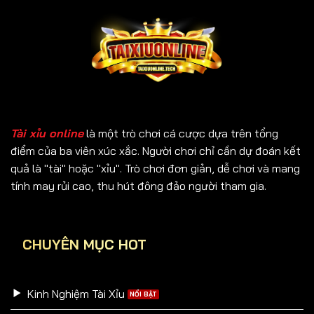
Tài xỉu online
là một trò chơi cá cược dựa trên tổng
điểm của ba viên xúc xắc. Người chơi chỉ cần dự đoán kết
quả là "tài" hoặc "xỉu". Trò chơi đơn giản, dễ chơi và mang
tính may rủi cao, thu hút đông đảo người tham gia.
CHUYÊN MỤC HOT
Kinh Nghiệm Tài Xỉu