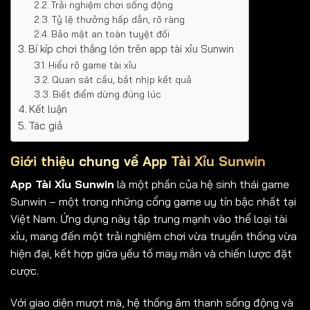
Trải nghiệm chơi sống động
Tỷ lệ thưởng hấp dẫn, rõ ràng
Bảo mật an toàn tuyệt đối
Bí kíp chơi thắng lớn trên app tài xỉu Sunwin
Hiểu rõ game tài xỉu
Quan sát cầu, bắt nhịp kết quả
Biết điểm dừng đúng lúc
Kết luận
Tác giả
Giới thiệu chung về App Tài Xỉu Sunwin
App Tài Xỉu Sunwin
là một phần của hệ sinh thái game
Sunwin – một trong những cổng game uy tín bậc nhất tại
Việt Nam. Ứng dụng này tập trung mạnh vào thể loại tài
xỉu, mang đến một trải nghiệm chơi vừa truyền thống vừa
hiện đại, kết hợp giữa yếu tố may mắn và chiến lược đặt
cược.
Với giao diện mượt mà, hệ thống âm thanh sống động và