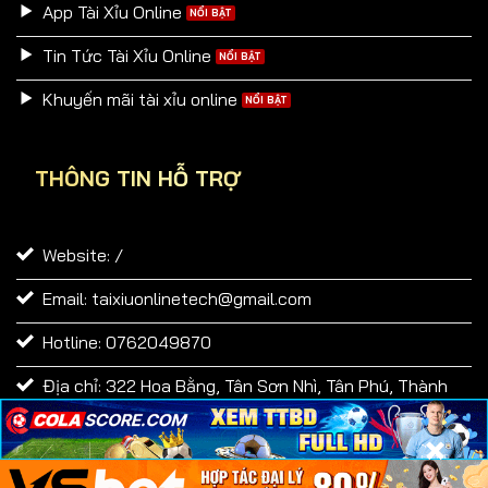
App Tài Xỉu Online
Tin Tức Tài Xỉu Online
Khuyến mãi tài xỉu online
THÔNG TIN HỖ TRỢ
Website: /
Email:
taixiuonlinetech@gmail.com
Hotline: 0762049870
Địa chỉ: 322 Hoa Bằng, Tân Sơn Nhì, Tân Phú, Thành
phố Hồ Chí Minh, Việt Nam
×
×
×