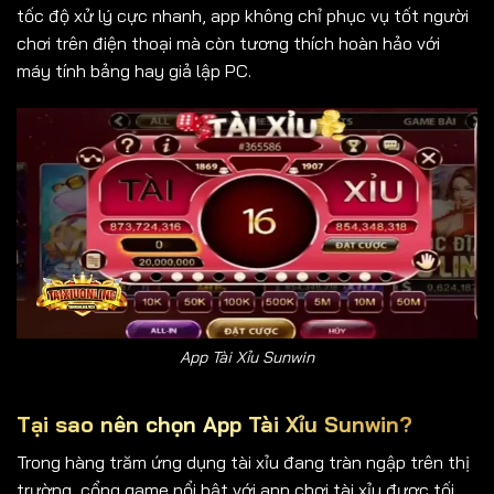
tốc độ xử lý cực nhanh, app không chỉ phục vụ tốt người
chơi trên điện thoại mà còn tương thích hoàn hảo với
máy tính bảng hay giả lập PC.
App Tài Xỉu Sunwin
Tại sao nên chọn App Tài Xỉu Sunwin?
Trong hàng trăm ứng dụng tài xỉu đang tràn ngập trên thị
trường, cổng game nổi bật với app chơi tài xỉu được tối