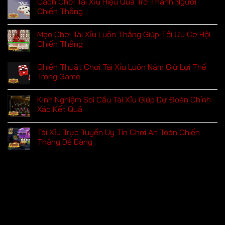
Cách Chơi Tài Xỉu Hiệu Quả Trở Thành Người
Chiến Thắng
Mẹo Chơi Tài Xỉu Luôn Thắng Giúp Tối Ưu Cơ Hội
Chiến Thắng
Chiến Thuật Chơi Tài Xỉu Luôn Nắm Giữ Lợi Thế
Trong Game
Kinh Nghiệm Soi Cầu Tài Xỉu Giúp Dự Đoán Chính
Xác Kết Quả
Tài Xỉu Trực Tuyến Uy Tín Chơi An Toàn Chiến
Thắng Dễ Dàng