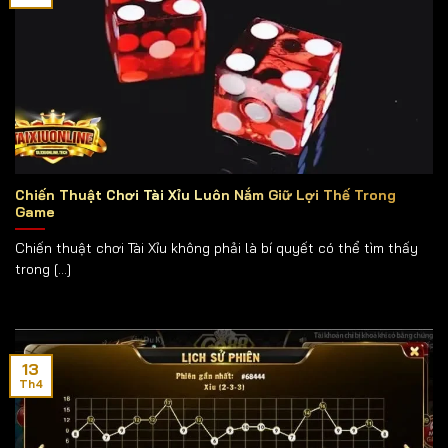
Chiến Thuật Chơi Tài Xỉu Luôn Nắm Giữ Lợi Thế Trong
Game
Chiến thuật chơi Tài Xỉu không phải là bí quyết có thể tìm thấy
trong [...]
13
Th4