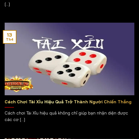
[...]
13
Th4
Cách Chơi Tài Xỉu Hiệu Quả Trở Thành Người Chiến Thắng
Cách chơi Tài Xỉu hiệu quả không chỉ giúp bạn nhận diện được
các cơ [...]