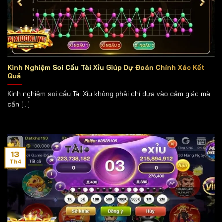
Kinh Nghiệm Soi Cầu Tài Xỉu Giúp Dự Đoán Chính Xác Kết
Quả
Kinh nghiệm soi cầu Tài Xỉu không phải chỉ dựa vào cảm giác mà
cần [...]
13
Th4