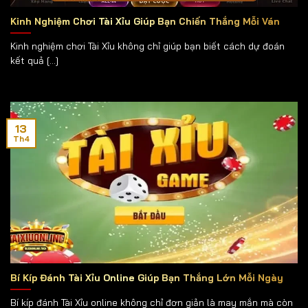
Kinh Nghiệm Chơi Tài Xỉu Giúp Bạn Chiến Thắng Mỗi Ván
Kinh nghiệm chơi Tài Xỉu không chỉ giúp bạn biết cách dự đoán
kết quả [...]
13
Th4
Bí Kíp Đánh Tài Xỉu Online Giúp Bạn Thắng Lớn Mỗi Ngày
Bí kíp đánh Tài Xỉu online không chỉ đơn giản là may mắn mà còn