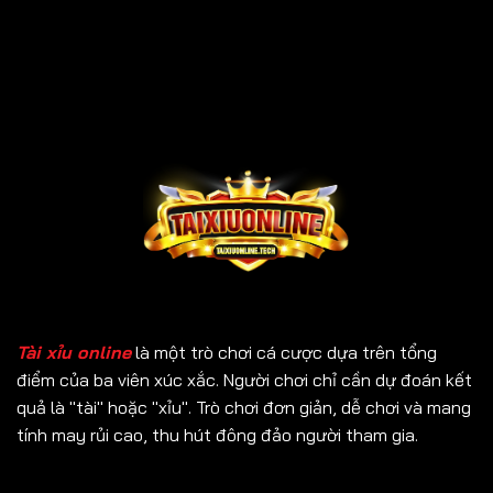
Tài xỉu online
là một trò chơi cá cược dựa trên tổng
điểm của ba viên xúc xắc. Người chơi chỉ cần dự đoán kết
quả là "tài" hoặc "xỉu". Trò chơi đơn giản, dễ chơi và mang
tính may rủi cao, thu hút đông đảo người tham gia.