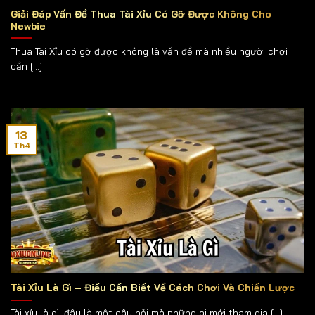
Giải Đáp Vấn Đề Thua Tài Xỉu Có Gỡ Được Không Cho
Newbie
Thua Tài Xỉu có gỡ được không là vấn đề mà nhiều người chơi
cần [...]
13
Th4
Tài Xỉu Là Gì – Điều Cần Biết Về Cách Chơi Và Chiến Lược
Tài xỉu là gì, đây là một câu hỏi mà những ai mới tham gia [...]