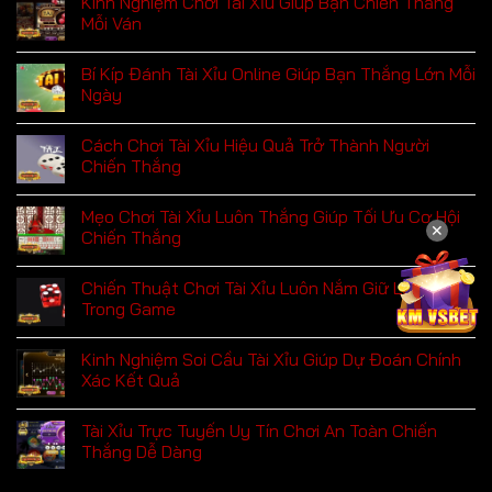
Kinh Nghiệm Chơi Tài Xỉu Giúp Bạn Chiến Thắng
Mỗi Ván
Bí Kíp Đánh Tài Xỉu Online Giúp Bạn Thắng Lớn Mỗi
Ngày
Cách Chơi Tài Xỉu Hiệu Quả Trở Thành Người
Chiến Thắng
Mẹo Chơi Tài Xỉu Luôn Thắng Giúp Tối Ưu Cơ Hội
✕
Chiến Thắng
Chiến Thuật Chơi Tài Xỉu Luôn Nắm Giữ Lợi Thế
Trong Game
Kinh Nghiệm Soi Cầu Tài Xỉu Giúp Dự Đoán Chính
Xác Kết Quả
Tài Xỉu Trực Tuyến Uy Tín Chơi An Toàn Chiến
Thắng Dễ Dàng