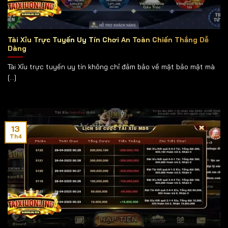
Tài Xỉu Trực Tuyến Uy Tín Chơi An Toàn Chiến Thắng Dễ
Dàng
Tài Xỉu trực tuyến uy tín không chỉ đảm bảo về mặt bảo mật mà
[...]
13
Th4