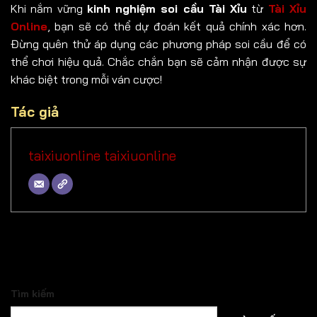
Khi nắm vững
kinh nghiệm soi cầu Tài Xỉu
từ
Tài Xỉu
Online
, bạn sẽ có thể dự đoán kết quả chính xác hơn.
Đừng quên thử áp dụng các phương pháp soi cầu để có
thể chơi hiệu quả. Chắc chắn bạn sẽ cảm nhận được sự
khác biệt trong mỗi ván cược!
Tác giả
taixiuonline taixiuonline
Tìm kiếm