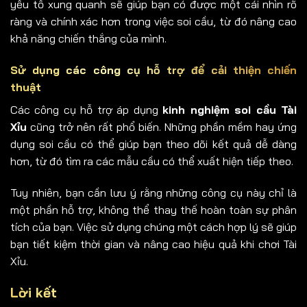
yếu tố xung quanh sẽ giúp bạn có được một cái nhìn rõ
ràng và chính xác hơn trong việc soi cầu, từ đó nâng cao
khả năng chiến thắng của mình.
Sử dụng các công cụ hỗ trợ để cải thiện chiến
thuật
Các công cụ hỗ trợ áp dụng
kinh nghiệm soi cầu Tài
Xỉu
cũng trở nên rất phổ biến. Những phần mềm hay ứng
dụng soi cầu có thể giúp bạn theo dõi kết quả dễ dàng
hơn, từ đó tìm ra các mẫu cầu có thể xuất hiện tiếp theo.
Tuy nhiên, bạn cần lưu ý rằng những công cụ này chỉ là
một phần hỗ trợ, không thể thay thế hoàn toàn sự phân
tích của bạn. Việc sử dụng chúng một cách hợp lý sẽ giúp
bạn tiết kiệm thời gian và nâng cao hiệu quả khi chơi Tài
Xỉu.
Lời kết