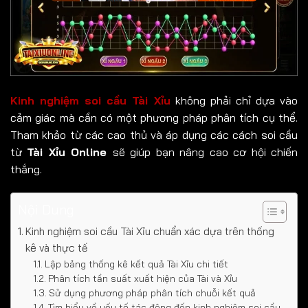
Kinh nghiệm soi cầu Tài Xỉu
không phải chỉ dựa vào
cảm giác mà cần có một phương pháp phân tích cụ thể.
Tham khảo từ các cao thủ và áp dụng các cách soi cầu
từ
Tài Xỉu Online
sẽ giúp bạn nâng cao cơ hội chiến
thắng.
Nội Dung
Kinh nghiệm soi cầu Tài Xỉu chuẩn xác dựa trên thống
kê và thực tế
Lập bảng thống kê kết quả Tài Xỉu chi tiết
Phân tích tần suất xuất hiện của Tài và Xỉu
Sử dụng phương pháp phân tích chuỗi kết quả
Tìm hiểu về yếu tố tác động đến kinh nghiệm soi cầu