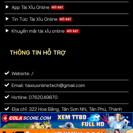
App Tài Xỉu Online
Tin Tức Tài Xỉu Online
Khuyến mãi tài xỉu online
THÔNG TIN HỖ TRỢ
Website: /
Email:
taixiuonlinetech@gmail.com
Hotline: 0762049870
Địa chỉ: 322 Hoa Bằng, Tân Sơn Nhì, Tân Phú, Thành
phố Hồ Chí Minh, Việt Nam
×
×
×