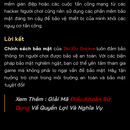
mềm gián điệp hoặc các cuộc tấn công mạng từ các
hacker. Người chơi cũng nên sử dụng các phần mềm bảo
mật đáng tin cậy để bảo vệ thiết bị của mình khỏi các
nguy cơ tấn công.
Lời kết
Chính sách bảo mật
của
Tài Xỉu Online
luôn đảm bảo
thông tin người chơi được bảo vệ an toàn. Với các biện
pháp bảo mật nghiêm ngặt, bạn có thể yên tâm tham gia
game mà không phải lo ngại vấn đề bảo mật. Hãy tận
hưởng trò chơi trong môi trường an toàn và bảo mật
tuyệt đối!
Xem Thêm : Giải Mã
Điều Khoản Sử
Dụng
Về Quyền Lợi Và Nghĩa Vụ