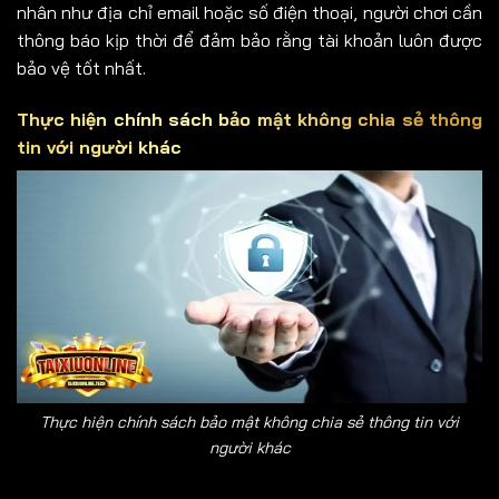
nhân như địa chỉ email hoặc số điện thoại, người chơi cần
thông báo kịp thời để đảm bảo rằng tài khoản luôn được
bảo vệ tốt nhất.
Thực hiện chính sách bảo mật không chia sẻ thông
tin với người khác
Thực hiện chính sách bảo mật không chia sẻ thông tin với
người khác