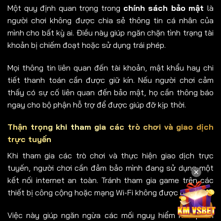
Một quy định quan trọng trong
chính sách bảo mật
là
người chơi không được chia sẻ thông tin cá nhân của
mình cho bất kỳ ai. Điều này giúp ngăn chặn tình trạng tài
khoản bị chiếm đoạt hoặc sử dụng trái phép.
Mọi thông tin liên quan đến tài khoản, mật khẩu hay chi
tiết thanh toán cần được giữ kín. Nếu người chơi cảm
thấy có sự cố liên quan đến bảo mật, họ cần thông báo
ngay cho bộ phận hỗ trợ để được giúp đỡ kịp thời.
Thận trọng khi tham gia các trò chơi và giao dịch
trực tuyến
Khi tham gia các trò chơi và thực hiện giao dịch trực
tuyến, người chơi cần đảm bảo mình đang sử dụng một
✕
kết nối internet an toàn. Tránh tham gia game trên các
thiết bị công cộng hoặc mạng Wi-Fi không được bảo mật.
Việc này giúp ngăn ngừa các mối nguy hiểm như phần