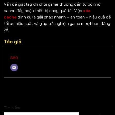
Vấn đề giật lag khi chơi game thường đến từ bộ nhớ
cache đầy hoặc thiết bị chạy quá tải. Việc
xóa
cache
định kỳ
là giải pháp nhanh – an toàn – hiệu quả để
tối ưu hiệu suất và giúp trải nghiệm game mượt hơn đáng
kể.
Tác giả
seo
Tìm kiếm