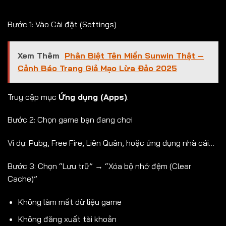
Bước 1: Vào Cài đặt (Settings)
Xem Thêm
Phân Biệt Tên Miền Sunwin Thật –
Cảnh Báo Trang Giả Mạo Lừa Đảo 2025
Truy cập mục
Ứng dụng (Apps)
.
Bước 2: Chọn game bạn đang chơi
Ví dụ: Pubg, Free Fire, Liên Quân, hoặc ứng dụng nhà cái…
Bước 3: Chọn “Lưu trữ” → “Xóa bộ nhớ đệm (Clear
Cache)”
Không làm mất dữ liệu game
Không đăng xuất tài khoản