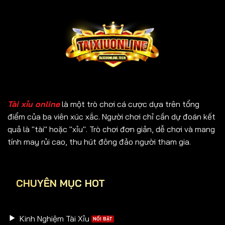
Tài xỉu online
là một trò chơi cá cược dựa trên tổng
điểm của ba viên xúc xắc. Người chơi chỉ cần dự đoán kết
quả là "tài" hoặc "xỉu". Trò chơi đơn giản, dễ chơi và mang
tính may rủi cao, thu hút đông đảo người tham gia.
CHUYÊN MỤC HOT
Kinh Nghiệm Tài Xỉu