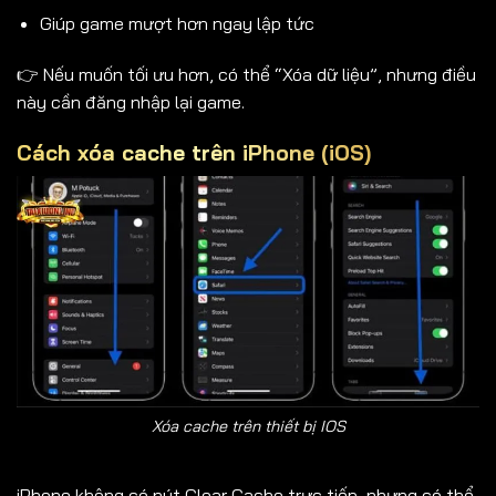
Giúp game mượt hơn ngay lập tức
👉 Nếu muốn tối ưu hơn, có thể “Xóa dữ liệu”, nhưng điều
này cần đăng nhập lại game.
Cách xóa cache trên iPhone (iOS)
Xóa cache trên thiết bị IOS
iPhone không có nút Clear Cache trực tiếp, nhưng có thể