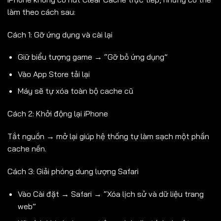
làm theo cách sau:
Cách 1: Gỡ ứng dụng và cài lại
Giữ biểu tượng game → “Gỡ bỏ ứng dụng”
Vào App Store tải lại
Máy sẽ tự xóa toàn bộ cache cũ
Cách 2: Khởi động lại iPhone
Tắt nguồn → mở lại giúp hệ thống tự làm sạch một phần
cache nền.
Cách 3: Giải phóng dung lượng Safari
Vào Cài đặt → Safari → “Xóa lịch sử và dữ liệu trang
web”