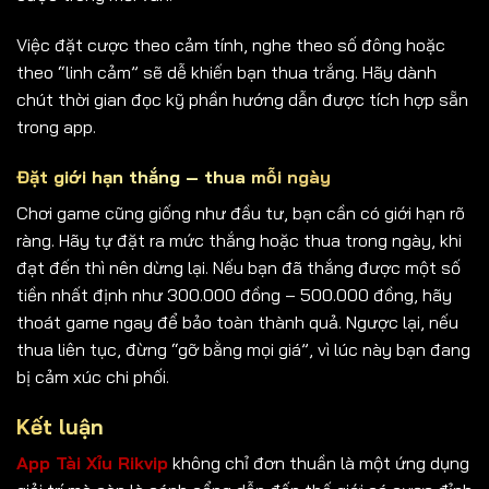
Việc đặt cược theo cảm tính, nghe theo số đông hoặc
theo “linh cảm” sẽ dễ khiến bạn thua trắng. Hãy dành
chút thời gian đọc kỹ phần hướng dẫn được tích hợp sẵn
trong app.
Đặt giới hạn thắng – thua mỗi ngày
Chơi game cũng giống như đầu tư, bạn cần có giới hạn rõ
ràng. Hãy tự đặt ra mức thắng hoặc thua trong ngày, khi
đạt đến thì nên dừng lại. Nếu bạn đã thắng được một số
tiền nhất định như 300.000 đồng – 500.000 đồng, hãy
thoát game ngay để bảo toàn thành quả. Ngược lại, nếu
thua liên tục, đừng “gỡ bằng mọi giá”, vì lúc này bạn đang
bị cảm xúc chi phối.
Kết luận
App Tài Xỉu Rikvip
không chỉ đơn thuần là một ứng dụng