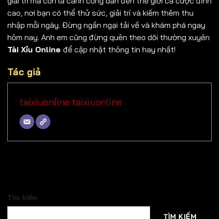
giải trí mà còn là cánh cổng dẫn đến thế giới cá cược đỉnh
cao, nơi bạn có thể thử sức, giải trí và kiếm thêm thu
nhập mỗi ngày. Đừng ngần ngại tải về và khám phá ngay
hôm nay. Anh em cũng đừng quên theo dõi thường xuyên
Tài Xỉu Online
để cập nhật thông tin hay nhất!
Tác giả
taixiuonline taixiuonline
Tìm kiếm
TÌM KIẾM