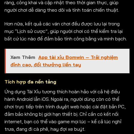
ràng, công khai và cập nhật theo thời gian thực, giúp
người chơi dễ dàng theo dõi và tính toán chiến thuật.
Hơn nữa, kết quả các ván chơi đều được lưu lại trong
mục “Lịch sử cược”, giúp người chơi có thể kiểm tra lại
bất cứ lúc nào để đảm bảo tính công bằng và minh bạch.
Xem Thêm
App tài xỉu Bomwin – Trải nghiệm
đỉnh cao, đổi thưởng liền tay
Tích hợp đa nền tảng
Ứng dụng Tài Xỉu tương thích hoàn hảo với cả hệ điều
hành Android lẫn iOS. Ngoài ra, người dùng còn có thể
chơi trực tiếp trên trình duyệt web hoặc cài đặt bản PC,
đảm bảo không bị giới hạn thiết bị. Chỉ cần có kết nối
internet, bạn có thể vào game mọi lúc – kể cả lúc nghỉ
trưa, đang đi cà phê, hay đợi xe buýt.