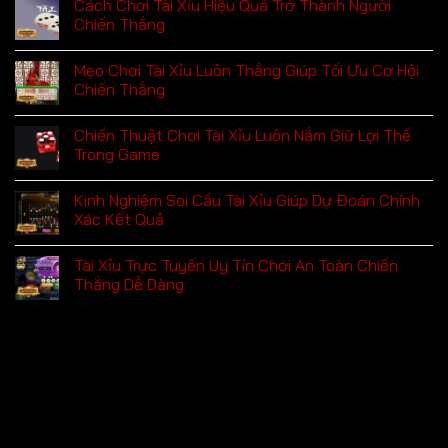
Cách Chơi Tài Xỉu Hiệu Quả Trở Thành Người
Chiến Thắng
Mẹo Chơi Tài Xỉu Luôn Thắng Giúp Tối Ưu Cơ Hội
Chiến Thắng
Chiến Thuật Chơi Tài Xỉu Luôn Nắm Giữ Lợi Thế
Trong Game
Kinh Nghiệm Soi Cầu Tài Xỉu Giúp Dự Đoán Chính
Xác Kết Quả
Tài Xỉu Trực Tuyến Uy Tín Chơi An Toàn Chiến
Thắng Dễ Dàng