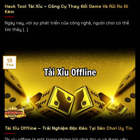
Hack Tool Tài Xỉu – Công Cụ Thay Đổi Game Và Rủi Ro Đi
Kèm
Ngày nay, với sự phát triển của công nghệ, người chơi có thể
tìm thấy [...]
13
Th4
Tài Xỉu Offline – Trải Nghiệm Độc Đáo Tại Sân Chơi Uy Tín
Tài xỉu offline là một trong những trò chơi thú vị và được yêu