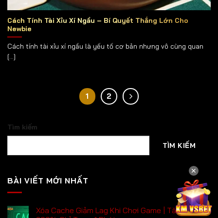
Cách Tính Tài Xỉu Xí Ngầu – Bí Quyết Thắng Lớn Cho
Newbie
Cách tính tài xỉu xí ngầu là yếu tố cơ bản nhưng vô cùng quan
[...]
1
2
Tìm kiếm
TÌM KIẾM
✕
BÀI VIẾT MỚI NHẤT
Xóa Cache Giảm Lag Khi Chơi Game | Tăng Tốc