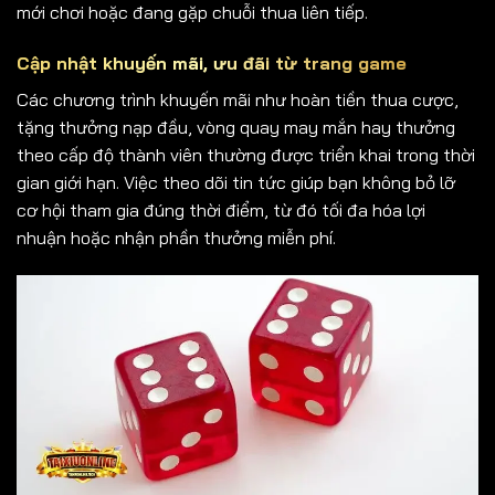
mới chơi hoặc đang gặp chuỗi thua liên tiếp.
Cập nhật khuyến mãi, ưu đãi từ trang game
Các chương trình khuyến mãi như hoàn tiền thua cược,
tặng thưởng nạp đầu, vòng quay may mắn hay thưởng
theo cấp độ thành viên thường được triển khai trong thời
gian giới hạn. Việc theo dõi tin tức giúp bạn không bỏ lỡ
cơ hội tham gia đúng thời điểm, từ đó tối đa hóa lợi
nhuận hoặc nhận phần thưởng miễn phí.