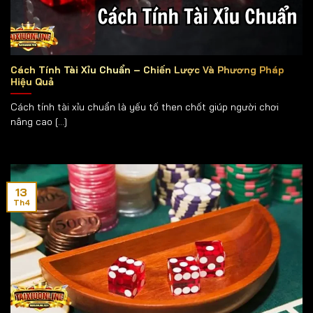
Cách Tính Tài Xỉu Chuẩn – Chiến Lược Và Phương Pháp
Hiệu Quả
Cách tính tài xỉu chuẩn là yếu tố then chốt giúp người chơi
nâng cao [...]
13
Th4