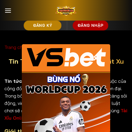
Bỏ
qua
nội
dung
ĐĂNG KÝ
ĐĂNG NHẬP
Trang chủ
-
Tin Tức Tài Xỉu Online
×
Tin Tức Tài Xỉu Online – Cập Nhật Xu
Hướng Và Bí Kíp Chơi
Tin tức tài xỉu Online
luôn là điểm đến quen thuộc của
cộng đồng yêu thích thể loại cá cược dân gian hiện đại.
Trong bối cảnh thị trường game đổi thưởng ngày càng sôi
động, việc cập nhật liên tục thông tin mới nhất về luật
chơi sẽ giúp anh em có trải nghiệm tốt nhất. Hãy cùng
Tài
Xỉu Online
tìm hiểu những tin tức mới nhất!
Giới thiệu tin tức tài xỉu online