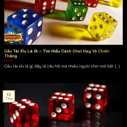
Cầu Tài Xỉu Là Gì – Tìm Hiểu Cách Chơi Hay Và Chiến
Thắng
Cầu tài xỉu là gì, đây là câu hỏi mà nhiều người chơi mới bắt [...]
13
Th4