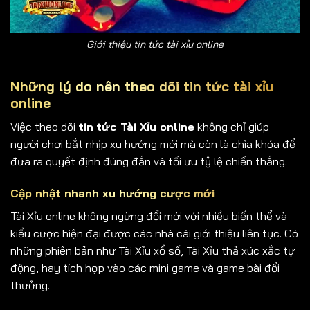
Giới thiệu tin tức tài xỉu online
Những lý do nên theo dõi tin tức tài xỉu
online
Việc theo dõi
tin
tức Tài Xỉu online
không chỉ giúp
người chơi bắt nhịp xu hướng mới mà còn là chìa khóa để
đưa ra quyết định đúng đắn và tối ưu tỷ lệ chiến thắng.
Cập nhật nhanh xu hướng cược mới
Tài Xỉu online không ngừng đổi mới với nhiều biến thể và
kiểu cược hiện đại được các nhà cái giới thiệu liên tục. Có
những phiên bản như Tài Xỉu xổ số, Tài Xỉu thả xúc xắc tự
động, hay tích hợp vào các mini game và game bài đổi
thưởng.