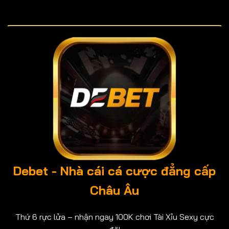
Debet - Nhà cái cá cược đẳng cấp
Châu Âu
Thứ 6 rực lửa – nhận ngay 100K chơi Tài Xỉu Sexy cực