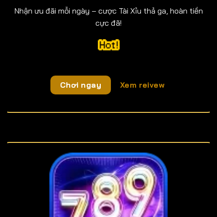
Nhận ưu đãi mỗi ngày – cược Tài Xỉu thả ga, hoàn tiền
cực đã!
Chơi ngay
Xem reivew