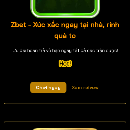
Zbet - Xúc xắc ngay tại nhà, rinh
quà to
Ưu đãi hoàn trả vô hạn ngay tất cả các trận cược!
Chơi ngay
Xem reivew