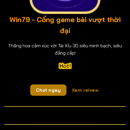
Win79 - Cổng game bài vượt thời
đại
Thăng hoa cảm xúc với Tài Xỉu 3D siêu minh bạch, siêu
đẳng cấp!
Chơi ngay
Xem reivew