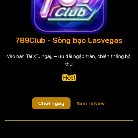
789Club - Sòng bạc Lasvegas
Vào bàn Tài Xỉu ngay – ưu đãi ngập tràn, chiến thắng bội
thu!
Chơi ngay
Xem reivew