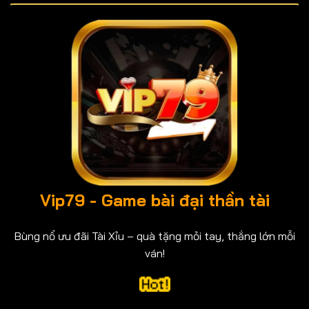
Vip79 - Game bài đại thần tài
Bùng nổ ưu đãi Tài Xỉu – quà tặng mỏi tay, thắng lớn mỗi
ván!